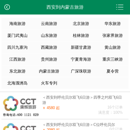
西安到内蒙古旅游
海南旅游
云南旅游
北京旅游
华东旅游
厦门武夷山
山东旅游
桂林旅游
张家界旅游
四川九寨沟
西藏旅游
新疆甘肃游
黄山旅游
江西旅游
贵州旅游
宁夏青海游
重庆三峡游
东北旅游
内蒙古旅游
广深珠联游
夏令营
北海涠洲岛
火车专列
＜西安到呼伦贝尔双飞6日游＞四季之约双飞6日
游
16个订单
4580 起
￥
满意度：100%
＜西安到呼伦贝尔双飞6日游＞C位呼伦贝尔
0个订单
2980 起
￥