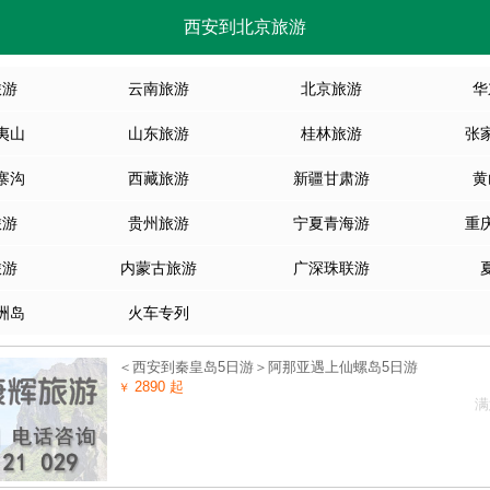
西安到北京旅游
旅游
云南旅游
北京旅游
华
夷山
山东旅游
桂林旅游
张
寨沟
西藏旅游
新疆甘肃游
黄
旅游
贵州旅游
宁夏青海游
重
旅游
内蒙古旅游
广深珠联游
洲岛
火车专列
＜西安到秦皇岛5日游＞阿那亚遇上仙螺岛5日游
2890 起
￥
满