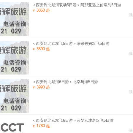
＜西安到北戴河双动5日游＞阿那亚遇上仙螺岛5日游
3850 起
￥
满
＜西安到北京双飞5日游＞孝敬爸妈双飞5日游
3590 起
￥
满
＜西安到北戴河6日游＞北京与海5日游
3990 起
￥
满
＜西安到北京双飞6日游＞圆梦京津唐双飞6日游
1780 起
￥
满