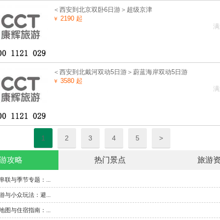
＜西安到北京双卧6日游＞超级京津
2190 起
￥
满
＜西安到北戴河双动5日游＞蔚蓝海岸双动5日游
3580 起
￥
满
1
2
3
4
5
>
游攻略
热门景点
旅游
联与季节专题：...
与小众玩法：避...
图与住宿指南：...