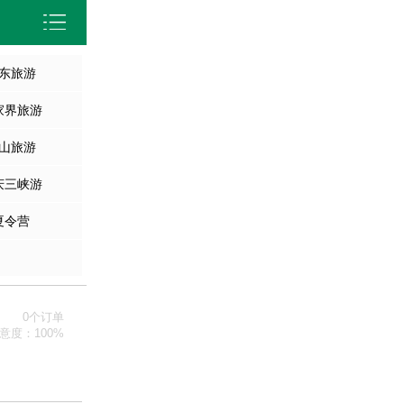
首页
出境游
东旅游
国内旅游
家界旅游
周边旅游
山旅游
西安旅游
庆三峡游
夏令营
0个订单
意度：100%