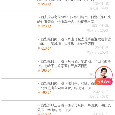
109个订单
950 起
￥
满意度：98%
＜西安旅游之天险华山＞华山纯玩一日游【华山北
峰往返索道、进山车全含，纯玩无自费】
1891个订单
120 起
￥
满意度：100%
＜西安经典两日游＞华山（包含北峰往返索道和进
山车）、明城墙、大雁塔、钟鼓楼两日
129个订单
610 起
￥
满意度：100%
＜西安经典二日游＞兵马俑、华清池、华山（西峰
上、北峰下往返索道）经典两日游
166个订单
880 起
￥
满意度：99%
＜西安经典两日游＞法门寺、乾陵、茂陵、华山
（北峰进山车索道全含）纯玩两日游
264个订单
790 起
￥
满意度：97%
＜西安经典二日游＞西安兵马俑、华清池、骊山风
景区、华山纯玩二日游
231个订单
810 起
￥