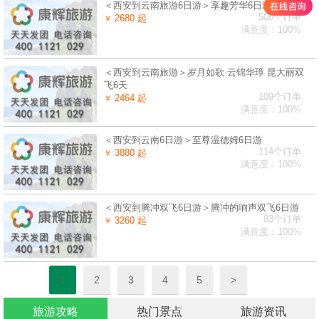
＜西安到云南旅游6日游＞享趣芳华6日游
508个订单
2680 起
￥
满意度：100%
＜西安到云南旅游＞岁月如歌·云锦华璋 昆大丽双
飞6天
109个订单
2464 起
￥
满意度：100%
＜西安到云南6日游＞至尊温德姆6日游
114个订单
3880 起
￥
满意度：100%
＜西安到腾冲双飞6日游＞腾冲的响声双飞6日游
83个订单
3260 起
￥
满意度：100%
1
2
3
4
5
>
旅游攻略
热门景点
旅游资讯