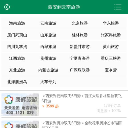
西安到云南旅游
海南旅游
云南旅游
北京旅游
华东旅游
厦门武夷山
山东旅游
桂林旅游
张家界旅游
四川九寨沟
西藏旅游
新疆甘肃游
黄山旅游
江西旅游
贵州旅游
宁夏青海游
重庆三峡游
东北旅游
内蒙古旅游
广深珠联游
夏令营
北海涠洲岛
火车专列
＜西安到云南双飞6日游＞丽江大理香格里拉双飞
6日游
178个订单
3599 起
￥
满意度：100%
＜西安到腾冲双飞6日游＞金秋花事腾冲芒市瑞丽