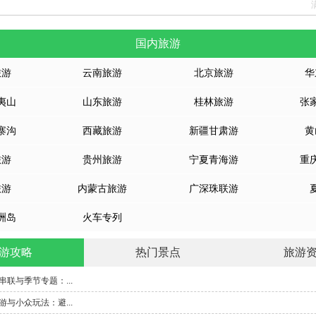
国内旅游
旅游
云南旅游
北京旅游
华
夷山
山东旅游
桂林旅游
张
寨沟
西藏旅游
新疆甘肃游
黄
旅游
贵州旅游
宁夏青海游
重
旅游
内蒙古旅游
广深珠联游
洲岛
火车专列
游攻略
热门景点
旅游
联与季节专题：...
与小众玩法：避...