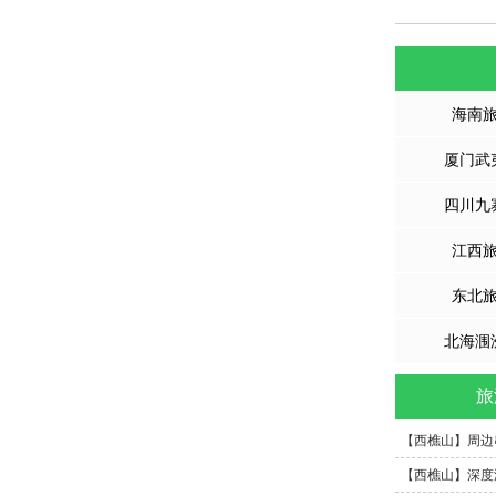
海南
厦门武
四川九
江西
东北
北海涠
旅
【西樵山】周边串
【西樵山】深度游