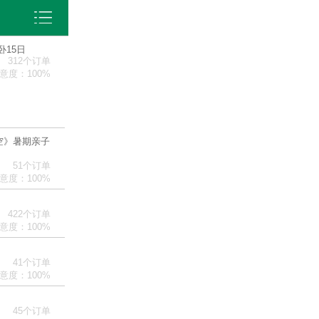
首页
出境游
卧15日
312个订单
国内旅游
意度：100%
周边旅游
西安旅游
空》暑期亲子
51个订单
意度：100%
422个订单
意度：100%
41个订单
意度：100%
45个订单