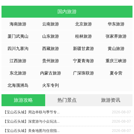
国内旅游
海南旅游
云南旅游
北京旅游
华东旅游
厦门武夷山
山东旅游
桂林旅游
张家界旅游
四川九寨沟
西藏旅游
新疆甘肃游
黄山旅游
江西旅游
贵州旅游
宁夏青海游
重庆三峡游
东北旅游
内蒙古旅游
广深珠联游
夏令营
北海涠洲岛
火车专列
旅游攻略
热门景点
旅游资讯
【宝山石头城】周边串联与季节专...
2026-08-07
【宝山石头城】深度游与小众玩法...
2026-08-07
【宝山石头城】美食地图与住宿指...
2026-08-07