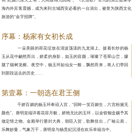
词“此曲只应天上有，人间难得几回闻”。《长恨歌》非凡的演出效果令
海内外宾客震撼，成为来到古城西安必看的一台演出，被誉为陕西文化
旅游的“金字招牌”。
序幕：杨家有女初长成
一朵美丽的荷花绽放在清波荡漾的九龙湖上。披着长纱的杨
玉从花中翩然而出，娇柔的身影，如玉的容颜，璀璨了苍翠山峦，朦
胧了烟树龙榭。夜空中，杨玉环如仙女一般，飘然而来，将人们带回
到那段远去的历史……
第壹幕：一朝选在君王侧
千娇百媚的杨玉环奉诏入宫，“回眸一笑百媚生，六宫粉黛无
颜色”。唐明皇端详着花容月貌，娇艳无比的玉环，以金钗钿盒赐予其
做定情之物。金殿举行册封大典，朝臣入贺，歌舞伎出，广袖云肩，
乐舞妙曼，气象万千，唐明皇与杨贵妃沉浸在欢乐幸福当中。