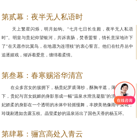
第贰幕：夜半无人私语时
天上繁星闪烁，明月如钩。“七月七日长生殿，夜半无人私语
时”。明皇与贵妃仰望银河，共诉衷肠，焚香盟誓，情长意深地许下
了“在天愿作比翼鸟，在地愿为连理枝”的衷心誓言。他们在牡丹丛中
追逐嬉戏，倾诉着爱意，缠绵着柔情。
第叁幕：春寒赐浴华清宫
在众多宫女的簇拥下，杨贵妃罗裘薄纱，酥胸半遮，薄薄的水帘
下，贵妃与宫女妩媚的身影形成一幅“温泉水滑洗凝脂”的洗浴图。贵
妃娇柔的身影在一个透明的水体中轻摇慢舞，丰腴美艳像雨中梨花，
玲珑剔透如含露玉枝。晶莹柔妙的温泉浴出了国色天香的杨玉环。
第肆幕：骊宫高处入青云