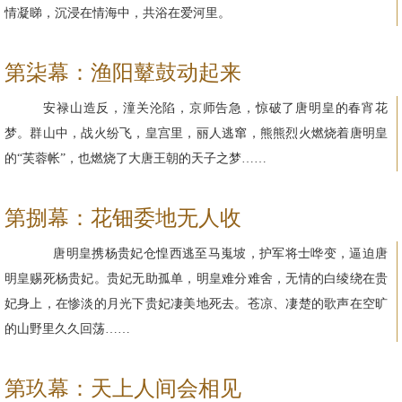
情凝睇，沉浸在情海中，共浴在爱河里。
第柒幕：渔阳鼙鼓动起来
安禄山造反，潼关沦陷，京师告急，惊破了唐明皇的春宵花
梦。群山中，战火纷飞，皇宫里，丽人逃窜，熊熊烈火燃烧着唐明皇
的“芙蓉帐”，也燃烧了大唐王朝的天子之梦……
第捌幕：花钿委地无人收
唐明皇携杨贵妃仓惶西逃至马嵬坡，护军将士哗变，逼迫唐
明皇赐死杨贵妃。贵妃无助孤单，明皇难分难舍，无情的白绫绕在贵
妃身上，在惨淡的月光下贵妃凄美地死去。苍凉、凄楚的歌声在空旷
的山野里久久回荡……
第玖幕：天上人间会相见