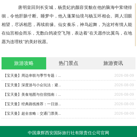
唐明皇回到长安城，杨贵妃的颜容笑貌在他的脑海中萦绕徘
徊，令他肝肠寸断。睡梦中，他入蓬莱仙境与杨玉环相会。两人泪眼
相望，尽诉相思，再续前缘。仙女奏乐，神鸟起舞，为这对有情人能
在仙宫相会而乐，无数白鸽凌空飞翔，表达着“在天愿作比翼鸟，在地
愿为连理枝”的美好祝愿。
旅游攻略
热门景点
旅游资讯
【宝天曼】周边串联与季节专题：...
2026-08-09
【宝天曼】深度游与小众玩法：避...
2026-08-09
【宝天曼】美食地图与住宿指南：...
2026-08-09
【宝天曼】经典路线推荐：一日游...
2026-08-09
【宝天曼】超全攻略：交通门票美...
2026-08-09
中国康辉西安国际旅行社有限责任公司官网