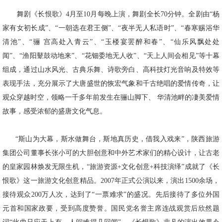
舞剧《长恨歌》4月至10月每晚上演，舞剧全长70分钟。全剧由“杨
家有女初长成”、“一朝选在君王侧”、“夜半无人私语时”、“春寒赐浴华
清池”、“骊 宫高处入青云”、“玉楼宴罢醉和春”、“仙乐风飘处处
闻”、“渔阳鼙鼓动地来”、“花钿委地无人收”、“天上人间会相见”等十幕
组成，通过山水风光、古典乐舞、诗歌旁白、高科技灯光音响及特效等
表现手法，充分展示了大唐盛世的恢宏气象和千古绝唱的爱情传奇，让
观众穿越时空，领略一千多年前发生在骊山脚下、 华清池畔的凄美爱情
故事，感受浓郁的盛唐文化气息。
“斯山为大幕，斯水做舞台，斯地真历史，借我入戏来”，陕西旅游
集团公司董事长张小可的大胆创意和中外艺术家们的精心设计，让古老
的皇家园林焕发无限生机，“旅游资源+文化创意+科技演绎”成就了《长
恨歌》这一旅游文化创意精品。2007年正式公演以来，演出1500余场，
接待观众200万人次，达到了“一票难求”的盛况。先后接待了多位外国
元首和国家政要，受到高度赞誉。国民党名誉主席连战观赏后欣然题