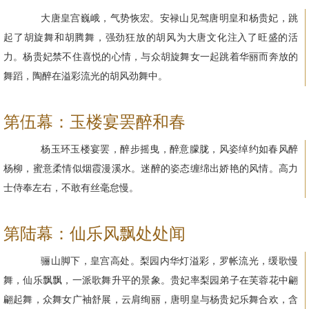
大唐皇宫巍峨，气势恢宏。安禄山见驾唐明皇和杨贵妃，跳
起了胡旋舞和胡腾舞，强劲狂放的胡风为大唐文化注入了旺盛的活
力。杨贵妃禁不住喜悦的心情，与众胡旋舞女一起跳着华丽而奔放的
舞蹈，陶醉在溢彩流光的胡风劲舞中。
第伍幕：玉楼宴罢醉和春
杨玉环玉楼宴罢，醉步摇曳，醉意朦胧，风姿绰约如春风醉
杨柳，蜜意柔情似烟霞漫溪水。迷醉的姿态缠绵出娇艳的风情。高力
士侍奉左右，不敢有丝毫怠慢。
第陆幕：仙乐风飘处处闻
骊山脚下，皇宫高处。梨园内华灯溢彩，罗帐流光，缓歌慢
舞，仙乐飘飘，一派歌舞升平的景象。贵妃率梨园弟子在芙蓉花中翩
翩起舞，众舞女广袖舒展，云肩绚丽，唐明皇与杨贵妃乐舞合欢，含