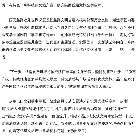
质、有特色、可持续的文旅产品，擦亮陕西丝路文旅金字招牌。
西安丝路欢乐世界深度挖掘丝路文明交融内核与陕西历史文脉，聚焦演艺内容
不断创新，持续打磨优化音乐剧《丝路之声》，生动演绎丝路千年故事。园区还打
造夜场专属剧目《李希霍芬传奇》，创排重磅史诗幻影剧《千年吉祥》，定制打造
多部丝路主题冒险儿童剧；迭代更新主题巡游、实景剧目、光影演艺等内容，将静
态的丝路历史文化资源转化为动态文旅体验，让丝路文化可看、可赏、可感、可传
播。
“下一步，丝路欢乐世界将依托陕西丰厚的文旅资源，坚持创新不止步、品质再
升级，持续推出更多兼具文化厚度、科技质感与市场活力的优质文旅产品，全力打
造全国知名丝路主题沉浸式文旅目的地。”陕旅集团有关负责人表示。
从秦巴山水到关中平原、陕北高原，从实景演艺到沉浸式体验空间，从“博
观”文旅大模型到智能伴游助手“小七”，陕西以文旅融合为引擎，通过“文旅+百
业”“百业+文旅”实现产业融合、价值提升，推动产品形态从观光向体验转型，打造
文旅消费新场景、新业态、新产品、新模式，培育更多文旅消费新的增长点和动力
源，向着万亿级文旅产业目标稳步迈进。(记者 李卫)