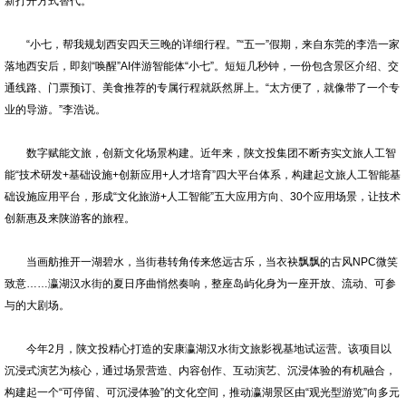
新打开方式替代。
“小七，帮我规划西安四天三晚的详细行程。”“五一”假期，来自东莞的李浩一家
落地西安后，即刻“唤醒”AI伴游智能体“小七”。短短几秒钟，一份包含景区介绍、交
通线路、门票预订、美食推荐的专属行程就跃然屏上。“太方便了，就像带了一个专
业的导游。”李浩说。
数字赋能文旅，创新文化场景构建。近年来，陕文投集团不断夯实文旅人工智
能“技术研发+基础设施+创新应用+人才培育”四大平台体系，构建起文旅人工智能基
础设施应用平台，形成“文化旅游+人工智能”五大应用方向、30个应用场景，让技术
创新惠及来陕游客的旅程。
当画舫推开一湖碧水，当街巷转角传来悠远古乐，当衣袂飘飘的古风NPC微笑
致意……瀛湖汉水街的夏日序曲悄然奏响，整座岛屿化身为一座开放、流动、可参
与的大剧场。
今年2月，陕文投精心打造的安康瀛湖汉水街文旅影视基地试运营。该项目以
沉浸式演艺为核心，通过场景营造、内容创作、互动演艺、沉浸体验的有机融合，
构建起一个“可停留、可沉浸体验”的文化空间，推动瀛湖景区由“观光型游览”向多元