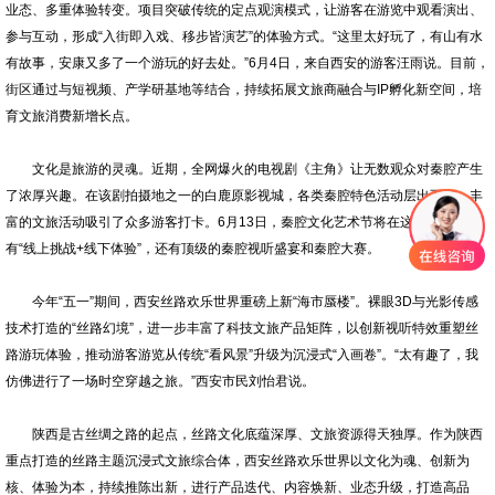
业态、多重体验转变。项目突破传统的定点观演模式，让游客在游览中观看演出、
参与互动，形成“入街即入戏、移步皆演艺”的体验方式。“这里太好玩了，有山有水
有故事，安康又多了一个游玩的好去处。”6月4日，来自西安的游客汪雨说。目前，
街区通过与短视频、产学研基地等结合，持续拓展文旅商融合与IP孵化新空间，培
育文旅消费新增长点。
文化是旅游的灵魂。近期，全网爆火的电视剧《主角》让无数观众对秦腔产生
了浓厚兴趣。在该剧拍摄地之一的白鹿原影视城，各类秦腔特色活动层出不穷，丰
富的文旅活动吸引了众多游客打卡。6月13日，秦腔文化艺术节将在这里启幕，
有“线上挑战+线下体验”，还有顶级的秦腔视听盛宴和秦腔大赛。
今年“五一”期间，西安丝路欢乐世界重磅上新“海市蜃楼”。裸眼3D与光影传感
技术打造的“丝路幻境”，进一步丰富了科技文旅产品矩阵，以创新视听特效重塑丝
路游玩体验，推动游客游览从传统“看风景”升级为沉浸式“入画卷”。“太有趣了，我
仿佛进行了一场时空穿越之旅。”西安市民刘怡君说。
陕西是古丝绸之路的起点，丝路文化底蕴深厚、文旅资源得天独厚。作为陕西
重点打造的丝路主题沉浸式文旅综合体，西安丝路欢乐世界以文化为魂、创新为
核、体验为本，持续推陈出新，进行产品迭代、内容焕新、业态升级，打造高品