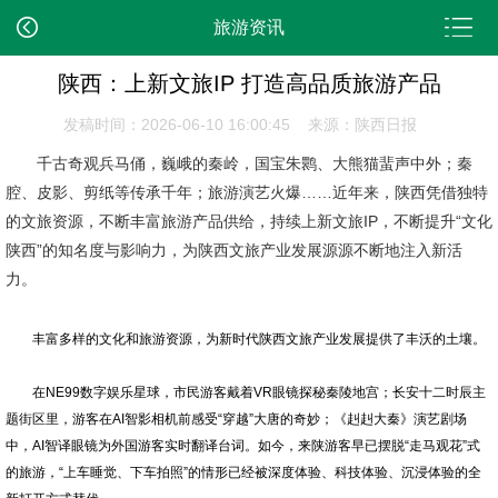
旅游资讯
陕西：上新文旅IP 打造高品质旅游产品
发稿时间：2026-06-10 16:00:45 来源：陕西日报
千古奇观兵马俑，巍峨的秦岭，国宝朱鹮、大熊猫蜚声中外；秦
腔、皮影、剪纸等传承千年；旅游演艺火爆……近年来，陕西凭借独特
的文旅资源，不断丰富旅游产品供给，持续上新文旅IP，不断提升“文化
陕西”的知名度与影响力，为陕西文旅产业发展源源不断地注入新活
力。
丰富多样的文化和旅游资源，为新时代陕西文旅产业发展提供了丰沃的土壤。
在NE99数字娱乐星球，市民游客戴着VR眼镜探秘秦陵地宫；长安十二时辰主
题街区里，游客在AI智影相机前感受“穿越”大唐的奇妙；《赳赳大秦》演艺剧场
中，AI智译眼镜为外国游客实时翻译台词。如今，来陕游客早已摆脱“走马观花”式
的旅游，“上车睡觉、下车拍照”的情形已经被深度体验、科技体验、沉浸体验的全