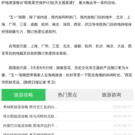
护地资源推出“暗夜星空保护计划(天文观星课)”、篝火晚会等一系列活动。
“五一”假期，除了省内游，境内游同样热门。境内游热门目的地中，北京、上
海、广州、三亚、成都、杭州、南京、深圳、西安、武汉等传统热门目的地持续保
持强劲吸引力，预订热度位居前列。
自驾游方面，上海、广州、三亚、北京、成都、杭州、长沙、南京、大连、西
安等目的地截至目前的预订热度排名靠前。
跟团游方面，3天至6天行程，踏春赏花、历史文化等主题的产品预订更为火
爆。“‘五一’假期想带着家人去海南旅游，好好享受一下阳光海滩的休闲时光。”西安
市民耿亮说。(陕西日报记者 李卫)
旅游攻略
热门景点
旅游咨询
考纳斯旅游攻略 两河交汇处的白...
2026-08-07
塔尔图旅游攻略 埃马河畔的北欧...
2026-08-07
内塞巴尔旅游攻略 黑海岸边的千...
2026-08-07