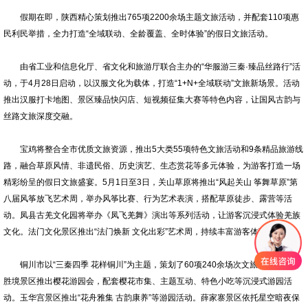
假期在即，陕西精心策划推出765项2200余场主题文旅活动，并配套110项惠
民利民举措，全力打造“全域联动、全龄覆盖、全时体验”的假日文旅活动。
由省工业和信息化厅、省文化和旅游厅联合主办的“华服游三秦·臻品丝路行”活
动，于4月28日启动，以汉服文化为载体，打造“1+N+全域联动”文旅新场景。活动
推出汉服打卡地图、景区臻品快闪店、短视频征集大赛等特色内容，让国风古韵与
丝路文旅深度交融。
宝鸡将整合全市优质文旅资源，推出5大类55项特色文旅活动和9条精品旅游线
路，融合草原风情、非遗民俗、历史演艺、生态赏花等多元体验，为游客打造一场
精彩纷呈的假日文旅盛宴。5月1日至3日，关山草原将推出“风起关山 筝舞草原”第
八届风筝放飞艺术周，举办风筝比赛、行为艺术表演，搭配草原徒步、露营等活
动。凤县古羌文化园将举办《凤飞羌舞》演出等系列活动，让游客沉浸式体验羌族
文化。法门文化景区推出“法门焕新 文化出彩”艺术周，持续丰富游客体验。
铜川市以“三秦四季 花样铜川”为主题，策划了60项240余场次文旅活动。溪山
胜境景区推出樱花游园会，配套樱花市集、主题互动、特色小吃等沉浸式游园活
动。玉华宫景区推出“花舟雅集 古韵康养”等游园活动。薛家寨景区依托星空暗夜保