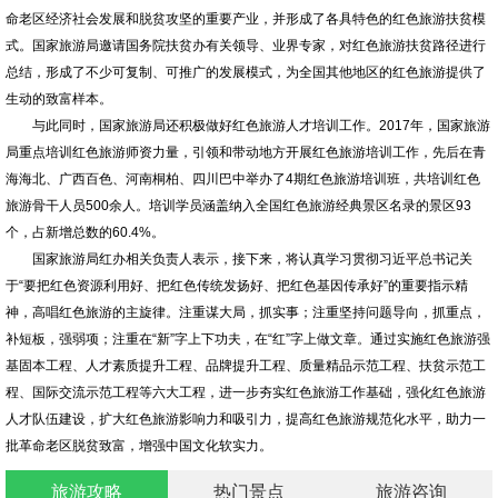
命老区经济社会发展和脱贫攻坚的重要产业，并形成了各具特色的红色旅游扶贫模
式。国家旅游局邀请国务院扶贫办有关领导、业界专家，对红色旅游扶贫路径进行
总结，形成了不少可复制、可推广的发展模式，为全国其他地区的红色旅游提供了
生动的致富样本。
与此同时，国家旅游局还积极做好红色旅游人才培训工作。2017年，国家旅游
局重点培训红色旅游师资力量，引领和带动地方开展红色旅游培训工作，先后在青
海海北、广西百色、河南桐柏、四川巴中举办了4期红色旅游培训班，共培训红色
旅游骨干人员500余人。培训学员涵盖纳入全国红色旅游经典景区名录的景区93
个，占新增总数的60.4%。
国家旅游局红办相关负责人表示，接下来，将认真学习贯彻习近平总书记关
于“要把红色资源利用好、把红色传统发扬好、把红色基因传承好”的重要指示精
神，高唱红色旅游的主旋律。注重谋大局，抓实事；注重坚持问题导向，抓重点，
补短板，强弱项；注重在“新”字上下功夫，在“红”字上做文章。通过实施红色旅游强
基固本工程、人才素质提升工程、品牌提升工程、质量精品示范工程、扶贫示范工
程、国际交流示范工程等六大工程，进一步夯实红色旅游工作基础，强化红色旅游
人才队伍建设，扩大红色旅游影响力和吸引力，提高红色旅游规范化水平，助力一
批革命老区脱贫致富，增强中国文化软实力。
旅游攻略
热门景点
旅游咨询