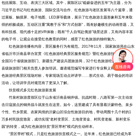
包括展陈、互动、表演三大区域。其中，展陈区以“砥砺奋进的五年”为主题，分为
习近平总书记与红色旅游、国际交流与合作、红色旅游与老区发展等八个篇章，通
过展板、触摸屏、电子地图、LED屏等载体，展示了红色旅游主题形象和五年来取
得的积极成效。互动区注重“寓教于乐”和“方式创新”，既有妙趣横生的动画答题，又
有科技感、现代感十足的VR体验；既有“千人自驾赴俄游”场景还原，又有内容丰富
的电子书，让观众在接受红色教育的同时，感受了红色旅游的独特魅力。
红色旅游传播有内容，景区服务行为有规范。2017年11月，国家旅游局在山东
省临沂市沂南县举办宣贯《红色旅游经典景区服务规范》暨红色旅游扶贫培训班，
全国31个省级旅游部门、新疆生产建设兵团旅游局，32个红色旅游经典景区及所在
县级旅游部门相关负责人参加培训。邀请规范编写专家进行专业释义和解读，到红
色旅游经典景区现场对标，专家现场互动点评讲学……形式生动、易于领会的培训
活动，让培训学员对规范有了更深入了解。
扶贫模式多元红色旅游新发展
竹泉村旅游度假区位于山东省沂南县铜井镇。抗战时期，八路军第一次主动攻
击日寇据点的铜井战斗就发生在这里。如今，这里建成了具有显着沂蒙特色、泉乡
个性、竹乡景观、农家风情的沂蒙山区综合性旅游目的地，带动周围十几个村的1
万多村民脱贫致富，成功实现“老村变景区、土地变资金、村民变老板、新村变乐
园”的转变，成为红色旅游扶贫“景区带村”模式的生动样本。
“景区带村”模式，只是红色旅游扶贫模式之一。近年来，红色旅游已经成为革