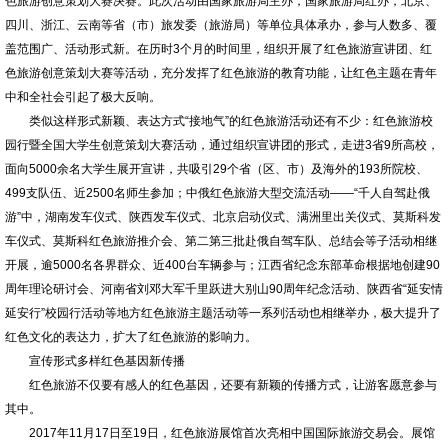
色旅游创意策划大赛决赛。此次活动由国家旅游局主办，国家旅游局红办，北京、
四川、浙江、云南等省（市）旅发委（旅游局）等单位具体承办，参与人数多、覆
盖范围广、活动形式新。在历时3个月的时间里，组织开展了红色旅游宣讲团、红
色旅游创意策划大赛等活动，充分发挥了红色旅游的教育功能，让红色主题在青年
中和全社会引起了极大反响。
类似这样形式新颖、表达方式“接地气”的红色旅游活动还有不少：红色旅游校
园行暨全国大学生创意策划大赛活动，通过组织宣讲团的形式，走进3省9所高校，
面向5000余名大学生展开宣讲，共吸引29个省（区、市）及海外的193所院校、
499支队伍、近2500名师生参加；中俄红色旅游大型交流活动——“千人自驾赴俄
游”中，湖南发车仪式、陕西发车仪式、北京启动仪式、满洲里出关仪式、莫斯科发
车仪式、莫斯科红色旅游推介会、第二第三批赴俄自驾车队、总结会等子活动相继
开展，逾5000名各界群众、近400台车辆参与；江西省纪念东部革命根据地创建90
周年理论研讨会、河南省刘邓大军千里跃进大别山90周年纪念活动、陕西省“延安情
延安行”校园行活动等地方红色旅游主题活动等一系列活动也相继举办，极大提升了
红色文化的表达力，扩大了红色旅游的影响力。
宣传形式多样红色基因新传播
红色旅游不仅要有感人的红色基因，还要有新颖的传播方式，让游客愿意参与
其中。
2017年11月17日至19日，红色旅游展馆首次亮相中国国际旅游交易会。展馆