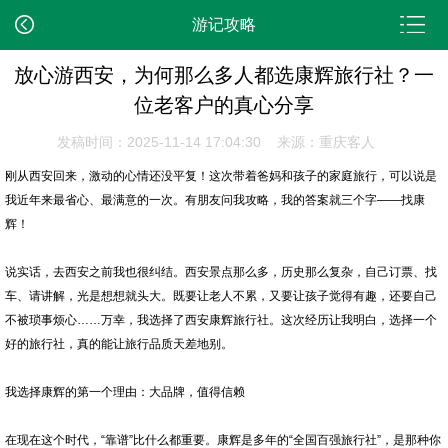
游记攻略
放心游西安，为何那么多人都选康辉旅行社？一
位老客户的真心分享
发稿时间：2025-11-14 17:04:30 来源：重庆客人
刚从西安回来，激动的心情还没平复！这次带着爸妈和孩子的家庭旅行，可以说是
我近年来最省心、最满意的一次。有朋友问我攻略，我的答案就三个字——找康
辉！
说实话，去西安之前我也很纠结。西安景点那么多，历史那么复杂，自己订票、找
车、请讲解，光是想想就头大。既要让老人不累，又要让孩子觉得有趣，还要自己
不被琐事烦心……万幸，我选择了西安康辉旅行社。这次经历让我明白，选择一个
好的旅行社，真的能让旅行品质天差地别。
我选择康辉的第一个理由：大品牌，值得信赖
在现在这个时代，“靠谱”比什么都重要。康辉是多年的“全国百强旅行社”，是那种你