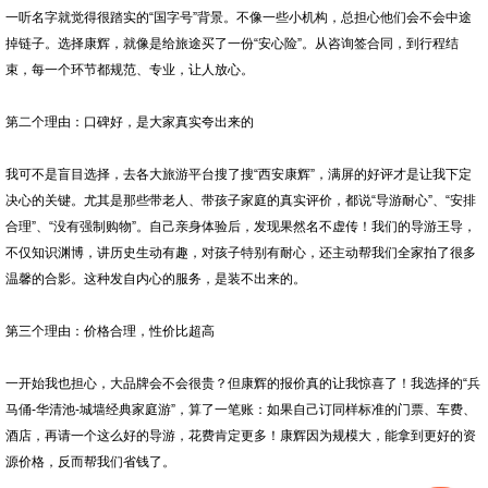
一听名字就觉得很踏实的“国字号”背景。不像一些小机构，总担心他们会不会中途
掉链子。选择康辉，就像是给旅途买了一份“安心险”。从咨询签合同，到行程结
束，每一个环节都规范、专业，让人放心。
第二个理由：口碑好，是大家真实夸出来的
我可不是盲目选择，去各大旅游平台搜了搜“西安康辉”，满屏的好评才是让我下定
决心的关键。尤其是那些带老人、带孩子家庭的真实评价，都说“导游耐心”、“安排
合理”、“没有强制购物”。自己亲身体验后，发现果然名不虚传！我们的导游王导，
不仅知识渊博，讲历史生动有趣，对孩子特别有耐心，还主动帮我们全家拍了很多
温馨的合影。这种发自内心的服务，是装不出来的。
第三个理由：价格合理，性价比超高
一开始我也担心，大品牌会不会很贵？但康辉的报价真的让我惊喜了！我选择的“兵
马俑-华清池-城墙经典家庭游”，算了一笔账：如果自己订同样标准的门票、车费、
酒店，再请一个这么好的导游，花费肯定更多！康辉因为规模大，能拿到更好的资
源价格，反而帮我们省钱了。